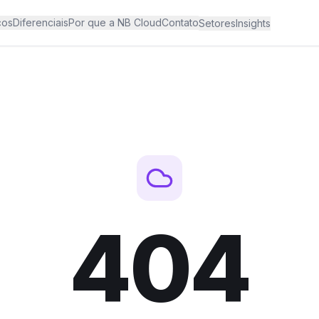
ços
Diferenciais
Por que a NB Cloud
Contato
Setores
Insights
404