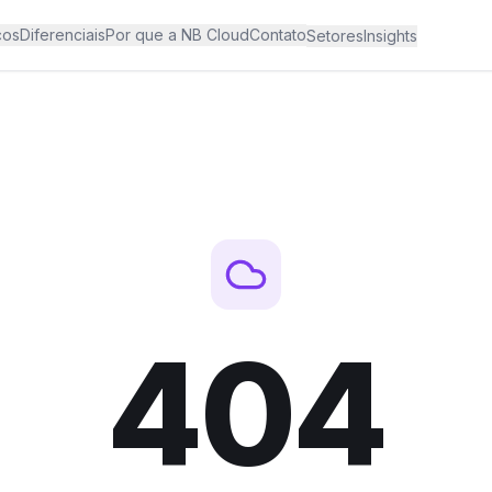
ços
Diferenciais
Por que a NB Cloud
Contato
Setores
Insights
404