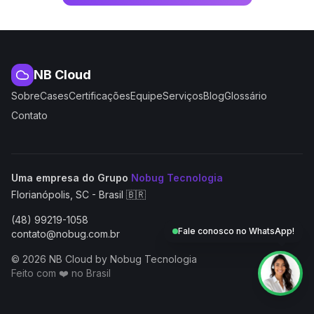
NB Cloud
Sobre
Cases
Certificações
Equipe
Serviços
Blog
Glossário
Contato
(abre em nova aba
Uma empresa do Grupo
Nobug Tecnologia
Florianópolis, SC - Brasil 🇧🇷
(48) 99219-1058
Fale conosco no WhatsApp!
contato@nobug.com.br
© 2026 NB Cloud by Nobug Tecnologia
Feito com ❤️ no Brasil
NB Cloud by Nobug Tecnologia — Cloud computing, servid