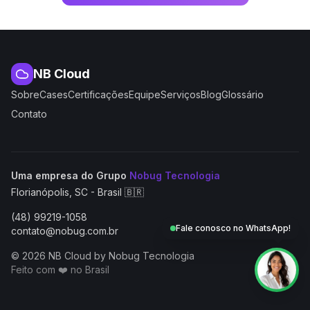
NB Cloud
Sobre
Cases
Certificações
Equipe
Serviços
Blog
Glossário
Contato
(abre em nova aba
Uma empresa do Grupo
Nobug Tecnologia
Florianópolis, SC - Brasil 🇧🇷
(48) 99219-1058
Fale conosco no WhatsApp!
contato@nobug.com.br
© 2026 NB Cloud by Nobug Tecnologia
Feito com ❤️ no Brasil
NB Cloud by Nobug Tecnologia — Cloud computing, servid