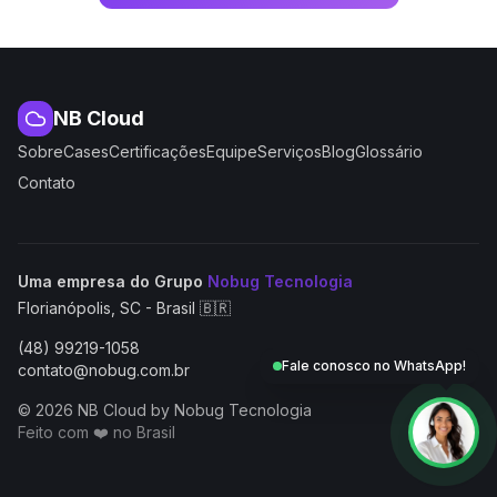
NB Cloud
Sobre
Cases
Certificações
Equipe
Serviços
Blog
Glossário
Contato
(abre em nova aba
Uma empresa do Grupo
Nobug Tecnologia
Florianópolis, SC - Brasil 🇧🇷
(48) 99219-1058
Fale conosco no WhatsApp!
contato@nobug.com.br
© 2026 NB Cloud by Nobug Tecnologia
Feito com ❤️ no Brasil
NB Cloud by Nobug Tecnologia — Cloud computing, servid