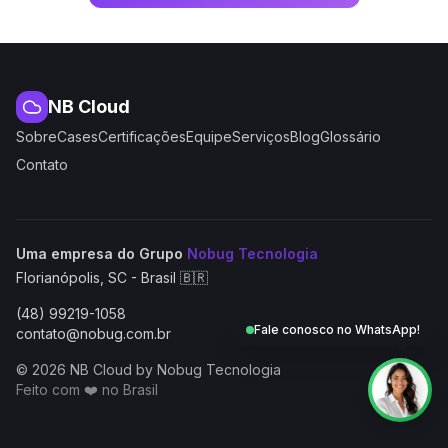
NB Cloud
Sobre
Cases
Certificações
Equipe
Serviços
Blog
Glossário
Contato
(abre em nova aba
Uma empresa do Grupo
Nobug Tecnologia
Florianópolis, SC - Brasil 🇧🇷
(48) 99219-1058
Fale conosco no WhatsApp!
contato@nobug.com.br
© 2026 NB Cloud by Nobug Tecnologia
Feito com ❤️ no Brasil
NB Cloud by Nobug Tecnologia — Cloud computing, servid