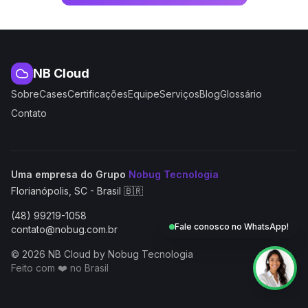
NB Cloud
Sobre
Cases
Certificações
Equipe
Serviços
Blog
Glossário
Contato
(abre em nova aba
Uma empresa do Grupo
Nobug Tecnologia
Florianópolis, SC - Brasil 🇧🇷
(48) 99219-1058
Fale conosco no WhatsApp!
contato@nobug.com.br
© 2026 NB Cloud by Nobug Tecnologia
Feito com ❤️ no Brasil
NB Cloud by Nobug Tecnologia — Cloud computing, servid