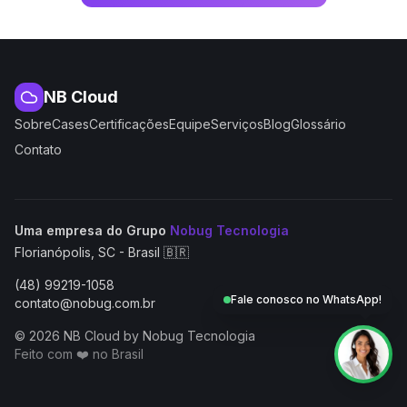
NB Cloud
Sobre
Cases
Certificações
Equipe
Serviços
Blog
Glossário
Contato
(abre em nova aba
Uma empresa do Grupo
Nobug Tecnologia
Florianópolis, SC - Brasil 🇧🇷
(48) 99219-1058
Fale conosco no WhatsApp!
contato@nobug.com.br
© 2026 NB Cloud by Nobug Tecnologia
Feito com ❤️ no Brasil
NB Cloud by Nobug Tecnologia — Cloud computing, servid