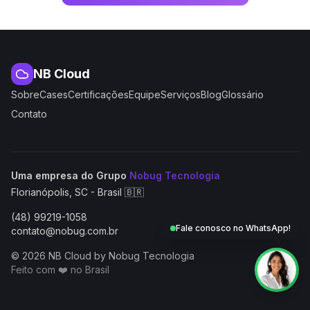
NB Cloud
Sobre
Cases
Certificações
Equipe
Serviços
Blog
Glossário
Contato
(abre em nova aba
Uma empresa do Grupo
Nobug Tecnologia
Florianópolis, SC - Brasil 🇧🇷
(48) 99219-1058
Fale conosco no WhatsApp!
contato@nobug.com.br
© 2026 NB Cloud by Nobug Tecnologia
Feito com ❤️ no Brasil
NB Cloud by Nobug Tecnologia — Cloud computing, servid