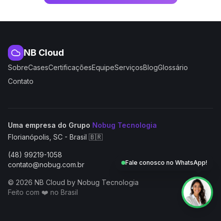
NB Cloud
Sobre
Cases
Certificações
Equipe
Serviços
Blog
Glossário
Contato
(abre em nova aba
Uma empresa do Grupo
Nobug Tecnologia
Florianópolis, SC - Brasil 🇧🇷
(48) 99219-1058
Fale conosco no WhatsApp!
contato@nobug.com.br
© 2026 NB Cloud by Nobug Tecnologia
Feito com ❤️ no Brasil
NB Cloud by Nobug Tecnologia — Cloud computing, servid