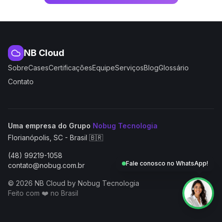
NB Cloud
Sobre
Cases
Certificações
Equipe
Serviços
Blog
Glossário
Contato
(abre em nova aba
Uma empresa do Grupo
Nobug Tecnologia
Florianópolis, SC - Brasil 🇧🇷
(48) 99219-1058
Fale conosco no WhatsApp!
contato@nobug.com.br
© 2026 NB Cloud by Nobug Tecnologia
Feito com ❤️ no Brasil
NB Cloud by Nobug Tecnologia — Cloud computing, servid