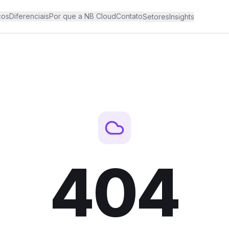
ços
Diferenciais
Por que a NB Cloud
Contato
Setores
Insights
404