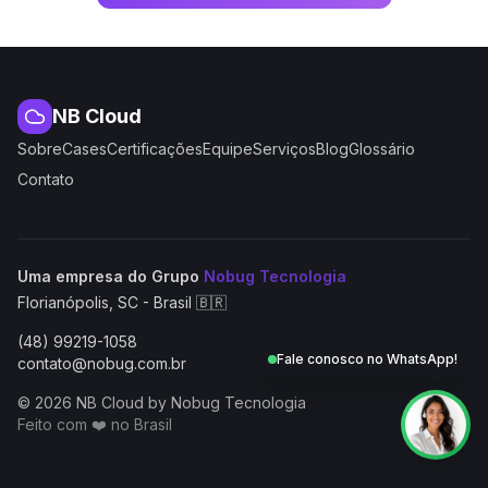
NB Cloud
Sobre
Cases
Certificações
Equipe
Serviços
Blog
Glossário
Contato
(abre em nova aba
Uma empresa do Grupo
Nobug Tecnologia
Florianópolis, SC - Brasil 🇧🇷
(48) 99219-1058
Fale conosco no WhatsApp!
contato@nobug.com.br
© 2026 NB Cloud by Nobug Tecnologia
Feito com ❤️ no Brasil
NB Cloud by Nobug Tecnologia — Cloud computing, servid