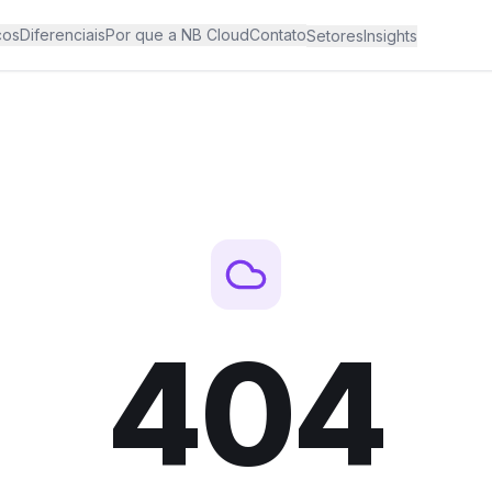
ços
Diferenciais
Por que a NB Cloud
Contato
Setores
Insights
404