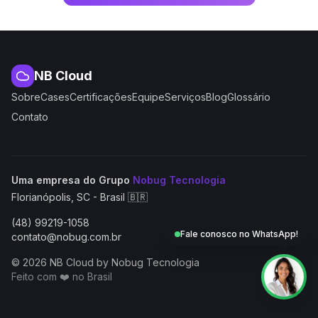
NB Cloud
Sobre
Cases
Certificações
Equipe
Serviços
Blog
Glossário
Contato
(abre em nova aba
Uma empresa do Grupo
Nobug Tecnologia
Florianópolis, SC - Brasil 🇧🇷
(48) 99219-1058
Fale conosco no WhatsApp!
contato@nobug.com.br
© 2026 NB Cloud by Nobug Tecnologia
Feito com ❤️ no Brasil
NB Cloud by Nobug Tecnologia — Cloud computing, servid