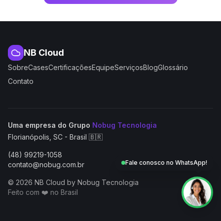
NB Cloud
Sobre
Cases
Certificações
Equipe
Serviços
Blog
Glossário
Contato
(abre em nova aba
Uma empresa do Grupo
Nobug Tecnologia
Florianópolis, SC - Brasil 🇧🇷
(48) 99219-1058
Fale conosco no WhatsApp!
contato@nobug.com.br
© 2026 NB Cloud by Nobug Tecnologia
Feito com ❤️ no Brasil
NB Cloud by Nobug Tecnologia — Cloud computing, servid